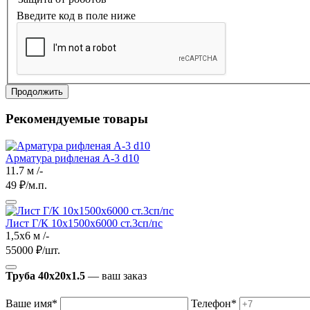
Введите код в поле ниже
Продолжить
Рекомендуемые товары
Арматура рифленая А-3 d10
11.7 м /-
49
₽/м.п.
Лиcт Г/К 10х1500х6000 ст.3сп/пс
1,5х6 м /-
55000
₽/шт.
Труба 40х20х1.5
— ваш заказ
Ваше имя*
Телефон*