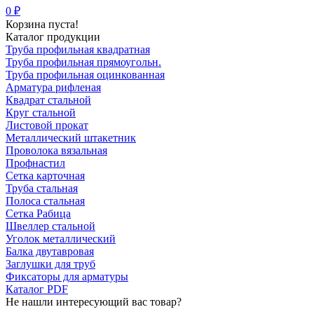
0 ₽
Корзина пуста!
Каталог продукции
Труба профильная квадратная
Труба профильная прямоугольн.
Труба профильная оцинкованная
Арматура рифленая
Квадрат стальной
Круг стальной
Листовой прокат
Металлический штакетник
Проволока вязальная
Профнастил
Сетка карточная
Труба стальная
Полоса стальная
Сетка Рабица
Швеллер стальной
Уголок металлический
Балка двутавровая
Заглушки для труб
Фиксаторы для арматуры
Каталог PDF
Не нашли интересующий вас товар?