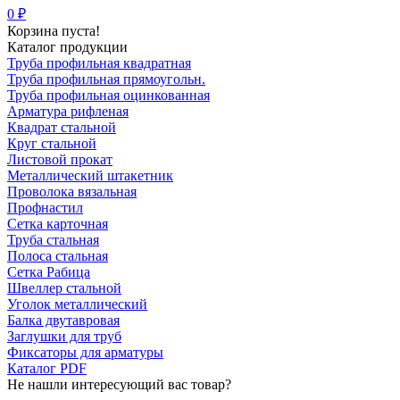
0 ₽
Корзина пуста!
Каталог продукции
Труба профильная квадратная
Труба профильная прямоугольн.
Труба профильная оцинкованная
Арматура рифленая
Квадрат стальной
Круг стальной
Листовой прокат
Металлический штакетник
Проволока вязальная
Профнастил
Сетка карточная
Труба стальная
Полоса стальная
Сетка Рабица
Швеллер стальной
Уголок металлический
Балка двутавровая
Заглушки для труб
Фиксаторы для арматуры
Каталог PDF
Не нашли интересующий вас товар?