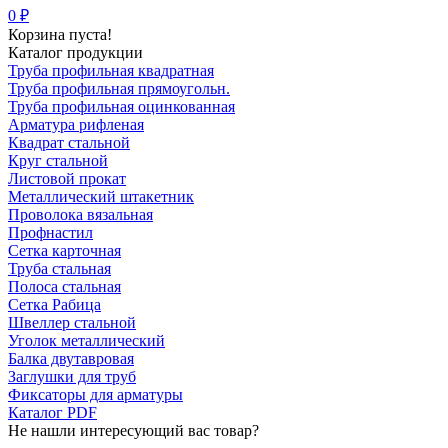
0 ₽
Корзина пуста!
Каталог продукции
Труба профильная квадратная
Труба профильная прямоугольн.
Труба профильная оцинкованная
Арматура рифленая
Квадрат стальной
Круг стальной
Листовой прокат
Металлический штакетник
Проволока вязальная
Профнастил
Сетка карточная
Труба стальная
Полоса стальная
Сетка Рабица
Швеллер стальной
Уголок металлический
Балка двутавровая
Заглушки для труб
Фиксаторы для арматуры
Каталог PDF
Не нашли интересующий вас товар?