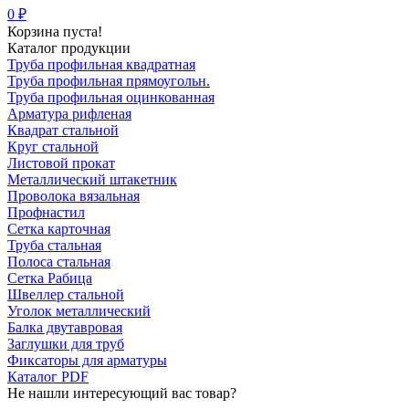
0 ₽
Корзина пуста!
Каталог продукции
Труба профильная квадратная
Труба профильная прямоугольн.
Труба профильная оцинкованная
Арматура рифленая
Квадрат стальной
Круг стальной
Листовой прокат
Металлический штакетник
Проволока вязальная
Профнастил
Сетка карточная
Труба стальная
Полоса стальная
Сетка Рабица
Швеллер стальной
Уголок металлический
Балка двутавровая
Заглушки для труб
Фиксаторы для арматуры
Каталог PDF
Не нашли интересующий вас товар?