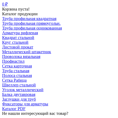
0 ₽
Корзина пуста!
Каталог продукции
Труба профильная квадратная
Труба профильная прямоугольн.
Труба профильная оцинкованная
Арматура рифленая
Квадрат стальной
Круг стальной
Листовой прокат
Металлический штакетник
Проволока вязальная
Профнастил
Сетка карточная
Труба стальная
Полоса стальная
Сетка Рабица
Швеллер стальной
Уголок металлический
Балка двутавровая
Заглушки для труб
Фиксаторы для арматуры
Каталог PDF
Не нашли интересующий вас товар?