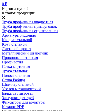
0 ₽
Корзина пуста!
Каталог продукции
Труба профильная квадратная
Труба профильная прямоугольн.
Труба профильная оцинкованная
Арматура рифленая
Квадрат стальной
Круг стальной
Листовой прокат
Металлический штакетник
Проволока вязальная
Профнастил
Сетка карточная
Труба стальная
Полоса стальная
Сетка Рабица
Швеллер стальной
Уголок металлический
Балка двутавровая
Заглушки для труб
Фиксаторы для арматуры
Каталог PDF