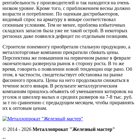
рентабельность у производителей и так находится на очень
низком уровне. Кроме того, с приближением весны должно
возрасти и потребление. По оценкам дистрибьюторов,
видимый спрос на арматуру в январе соответствовал
сезонным условиям. Тем не менее, проблема избыточных
складских запасов была уже не такой острой. В некоторых
регионах даже появился дефицит по отдельным позициям.
Строители понемногу приобретали стальную продукцию, а
металлоторговые компании прекратили сбивать цены.
Перспектива же повышения на первичном рынке в феврале
окончательно развернула рынок в сторону роста. В то же
время, говорить о появлении новой тенденции еще рано. Об
этом, в частности, свидетельствует обстановка на рынке
фасонного проката. Цены на него продолжали снижаться в
течение всего января. В результате металлургическим
компаниям пришлось объявить об уменьшении котировок на
уголок и швеллер малых и средних размеров на 7-8 тыс. руб.
за т по сравнению с предыдущим месяцем, чтобы приравнять
их к оптовым ценам.
© 2014 - 2026
Металлопрокат "Железный мастер"